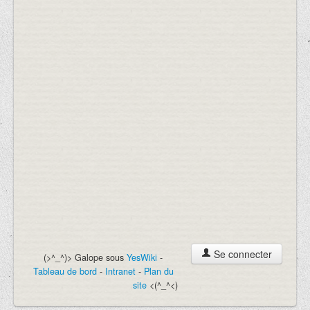
Se connecter
(>^_^)> Galope sous
YesWiki
-
Tableau de bord
-
Intranet
-
Plan du
site
<(^_^<)