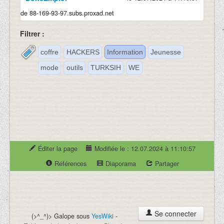
de 88-169-93-97.subs.proxad.net
Filtrer :
coffre
HACKERS
Information
Jeunesse
mode
outils
TURKSIH
WE
Éditer la page
Modifiée le : 12.07.2024 à 11:10:57
Références
Diaporama
Partager
Se connecter
(>^_^)> Galope sous
YesWiki
-