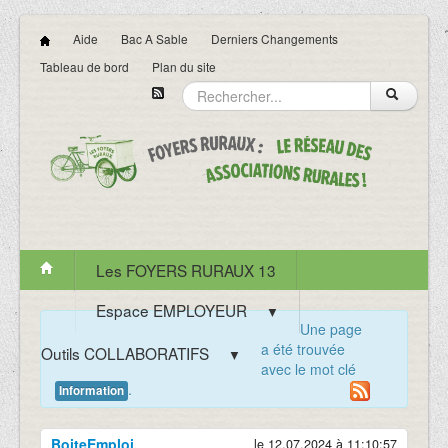
Aide
Bac A Sable
Derniers Changements
Tableau de bord
Plan du site
Les FOYERS RURAUX 13
Espace EMPLOYEUR
▼
Une page
a été trouvée
Outils COLLABORATIFS
▼
avec le mot clé
.
Information
BoiteEmploi
le 12.07.2024 à 11:10:57