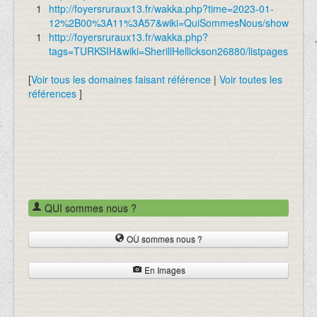
1
http://foyersruraux13.fr/wakka.php?time=2023-01-
12%2B00%3A11%3A57&wiki=QuiSommesNous/show
1
http://foyersruraux13.fr/wakka.php?
tags=TURKSIH&wiki=SherillHellickson26880/listpages
[
Voir tous les domaines faisant référence
|
Voir toutes les
références
]
QUI sommes nous ?
OÙ sommes nous ?
En Images