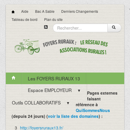
Aide
Bac A Sable
Derniers Changements
Tableau de bord
Plan du site
Les FOYERS RURAUX 13
Espace EMPLOYEUR
▼
Pages externes
faisant
Outils COLLABORATIFS
▼
référence à
QuiSommesNous
(depuis 24 jours) (
voir la liste des domaines
) :
3
http://foyersruraux13.fr/