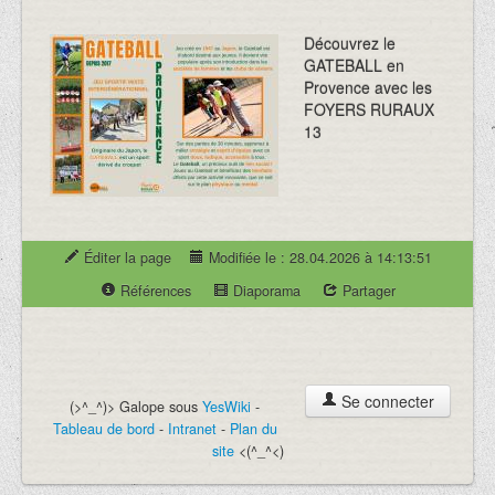
Découvrez le
GATEBALL en
Provence avec les
FOYERS RURAUX
13
Éditer la page
Modifiée le : 28.04.2026 à 14:13:51
Références
Diaporama
Partager
Se connecter
(>^_^)> Galope sous
YesWiki
-
Tableau de bord
-
Intranet
-
Plan du
site
<(^_^<)