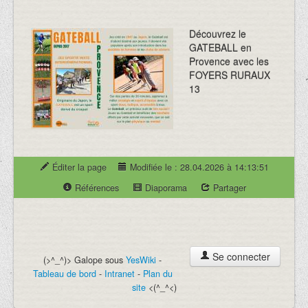
Découvrez le
GATEBALL en
Provence avec les
FOYERS RURAUX
13
Éditer la page
Modifiée le : 28.04.2026 à 14:13:51
Références
Diaporama
Partager
Se connecter
(>^_^)> Galope sous
YesWiki
-
Tableau de bord
-
Intranet
-
Plan du
site
<(^_^<)