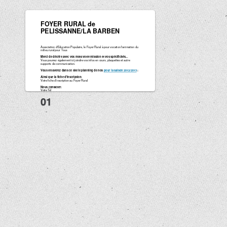
FOYER RURAL de
PELISSANNE/LA BARBEN
Association d'Education Populaire, le Foyer Rural à pour vocation l'animation du
milieu rural pour Tous
Merci de décrire avec vos mots votre mission et vos spécificités...
Vous pourrez également ici joindre vos infos en cours, plaquettes et autre
supports de communication.
Vous trouverez dans ce site le planning de nos
pour la saison 2012/2013
:
Ainsi que la fiche d'inscription:
Votre fiche d'inscription au Foyer Rural
Nous contacter:
Votre Tél
Votre Courriel