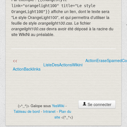
link="orangelight100" title="Le style
affiche un lien, dont le texte sera
OrangeLight100"}}
"Le style OrangeLight100", et qui permettra d'utiliser la
feuille de style
orangelight100.css
. Le fichier
orangelight100.css
devra avoir été déposé à la racine du
site WikiNi au préalable.
<<
ActionEraseSpamedC
ListeDesActionsWikini
ActionBacklinks
Se connecter
(>^_^)> Galope sous
YesWiki
-
Tableau de bord
-
Intranet
-
Plan du
site
<(^_^<)