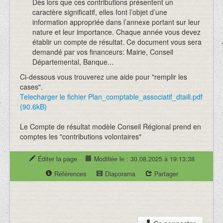
Dès lors que ces contributions présentent un
caractère significatif, elles font l’objet d’une
information appropriée dans l’annexe portant sur leur
nature et leur importance. Chaque année vous devez
établir un compte de résultat. Ce document vous sera
demandé par vos financeurs: Mairie, Conseil
Départemental, Banque...
Ci-dessous vous trouverez une aide pour "remplir les
cases".
Telecharger le fichier Plan_comptable_associatif_dtaill.pdf
(90.6kB)
Le Compte de résultat modèle Conseil Régional prend en
comptes les "contributions volontaires"
Éditer la page
Modifiée le : 30.08.2025 à 19:13:38
Références
Diaporama
Partager