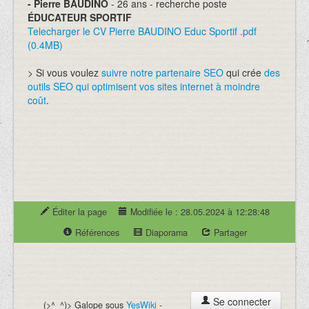
- Pierre BAUDINO
- 26 ans -
recherche poste
ÉDUCATEUR SPORTIF
Telecharger le CV Pierre BAUDINO Educ Sportif .pdf
(0.4MB)
> Si vous voulez
suivre notre partenaire SEO
qui crée
des
outils SEO qui optimisent
vos sites internet à moindre
coût
.
Éditer la page
Modifiée le : 28.05.2024 à 12:28:48
Références
Diaporama
Partager
Se connecter
(>^_^)> Galope sous
YesWiki
-