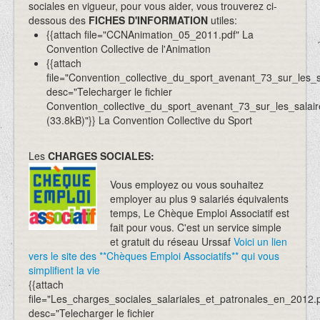
sociales en vigueur, pour vous aider, vous trouverez ci-
dessous des
FICHES D'INFORMATION
utiles:
{{attach file="CCNAnimation_05_2011.pdf" La
Convention Collective de l'Animation
{{attach
file="Convention_collective_du_sport_avenant_73_sur_les_s
desc="Telecharger le fichier
Convention_collective_du_sport_avenant_73_sur_les_salair
(33.8kB)"}} La Convention Collective du Sport
Les
CHARGES SOCIALES:
Vous employez ou vous souhaitez
employer au plus 9 salariés équivalents
temps, Le Chèque Emploi Associatif est
fait pour vous. C'est un service simple
et gratuit du réseau Urssaf
Voici un lien
vers le site des **Chèques Emploi Associatifs** qui vous
simplifient la vie
{{attach
file="Les_charges_sociales_salariales_et_patronales_en_2012.p
desc="Telecharger le fichier