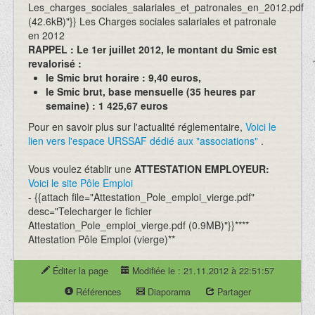
Les_charges_sociales_salariales_et_patronales_en_2012.pdf
(42.6kB)"}} Les Charges sociales salariales et patronale
en 2012
RAPPEL : Le 1er juillet 2012, le montant du Smic est
revalorisé :
le Smic brut horaire : 9,40 euros,
le Smic brut, base mensuelle (35 heures par
semaine) : 1 425,67 euros
Pour en savoir plus sur l'actualité réglementaire,
Voici le
lien vers l'espace URSSAF dédié aux "associations"
.
Vous voulez établir une
ATTESTATION EMPLOYEUR:
Voici le site Pôle Emploi
- {{attach file="Attestation_Pole_emploi_vierge.pdf"
desc="Telecharger le fichier
Attestation_Pole_emploi_vierge.pdf (0.9MB)"}}****
Attestation Pôle Emploi (vierge)**
Éditer la page
Modifiée le : 21.11.2012 à 22:51:57
Références
Diaporama
Partager