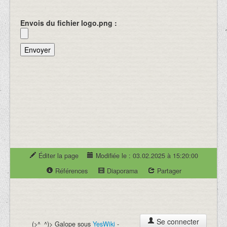
Envois du fichier logo.png :
Éditer la page
Modifiée le : 03.02.2025 à 15:20:00
Références
Diaporama
Partager
Se connecter
(>^_^)> Galope sous
YesWiki
-