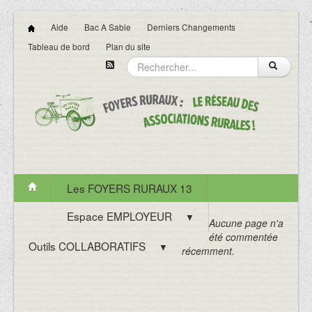
Aide
Bac A Sable
Derniers Changements
Tableau de bord
Plan du site
Les FOYERS RURAUX 13
Espace EMPLOYEUR
▼
Aucune page n'a
été commentée
Outils COLLABORATIFS
▼
récemment.