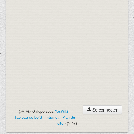
Se connecter
(>^_^)> Galope sous
YesWiki
-
Tableau de bord
-
Intranet
-
Plan du
site
<(^_^<)