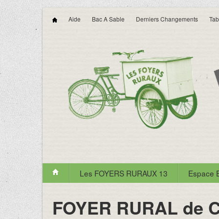
Aide
Bac A Sable
Derniers Changements
Tab
Les FOYERS RURAUX 13
Espace
FOYER RURAL de 