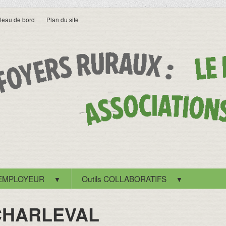
leau de bord
Plan du site
 EMPLOYEUR
Outils COLLABORATIFS
▼
▼
CHARLEVAL