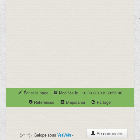
Éditer la page
Modifiée le : 10.09.2013 à 09:56:06
Références
Diaporama
Partager
Se connecter
(>^_^)> Galope sous
YesWiki
-