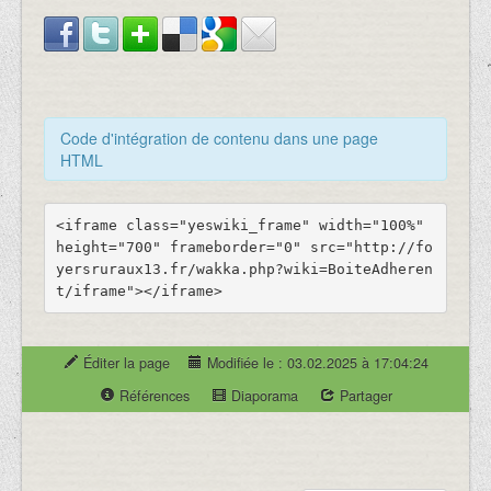
Code d'intégration de contenu dans une page
HTML
<iframe class="yeswiki_frame" width="100%" 
height="700" frameborder="0" src="http://fo
yersruraux13.fr/wakka.php?wiki=BoiteAdheren
Éditer la page
Modifiée le : 03.02.2025 à 17:04:24
Références
Diaporama
Partager