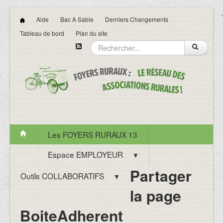
Aide
Bac A Sable
Derniers Changements
Tableau de bord
Plan du site
Les FOYERS RURAUX 13
Espace EMPLOYEUR
▼
Partager
Outils COLLABORATIFS
▼
la page
BoiteAdherent