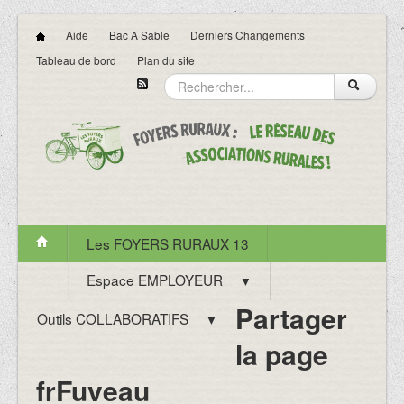
Aide
Bac A Sable
Derniers Changements
Tableau de bord
Plan du site
Les FOYERS RURAUX 13
Espace EMPLOYEUR
▼
Partager
Outils COLLABORATIFS
▼
la page
frFuveau