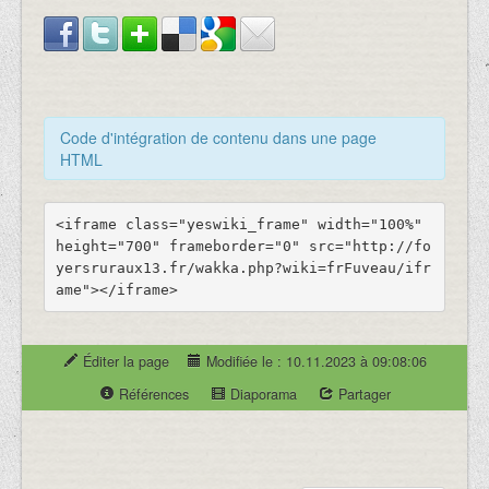
Code d'intégration de contenu dans une page
HTML
<iframe class="yeswiki_frame" width="100%" 
height="700" frameborder="0" src="http://fo
yersruraux13.fr/wakka.php?wiki=frFuveau/ifr
Éditer la page
Modifiée le : 10.11.2023 à 09:08:06
Références
Diaporama
Partager