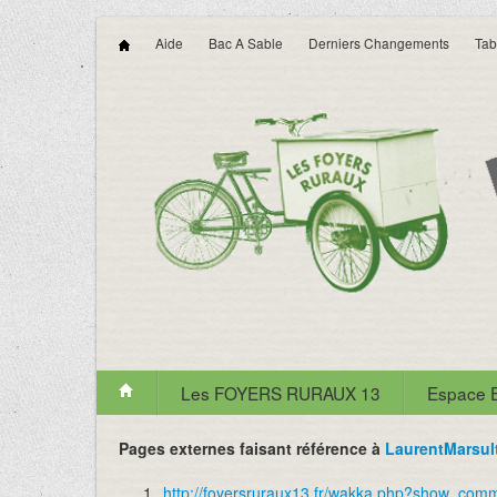
Aide
Bac A Sable
Derniers Changements
Tab
Les FOYERS RURAUX 13
Espace
Pages externes faisant référence à
LaurentMarsul
1
http://foyersruraux13.fr/wakka.php?show_com