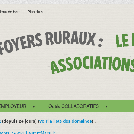
leau de bord
Plan du site
 EMPLOYEUR
Outils COLLABORATIFS
▼
▼
t
(depuis 24 jours) (
voir la liste des domaines
) :
ments=1&wiki=LaurentMarsult