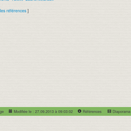
 les références
]
age
Modifiée le : 27.09.2013 à 09:03:02
Références
Diaporama