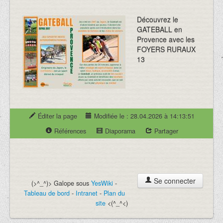
Découvrez le
GATEBALL en
Provence avec les
FOYERS RURAUX
13
Éditer la page
Modifiée le : 28.04.2026 à 14:13:51
Références
Diaporama
Partager
Se connecter
(>^_^)> Galope sous
YesWiki
-
Tableau de bord
-
Intranet
-
Plan du
site
<(^_^<)