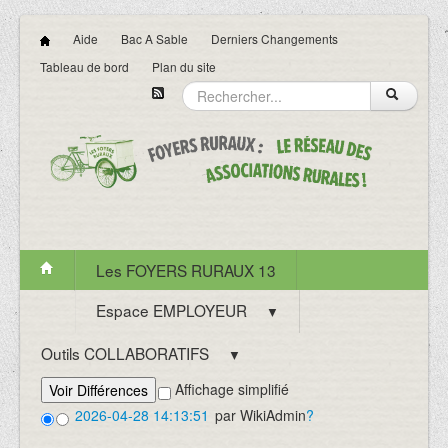
Aide
Bac A Sable
Derniers Changements
Tableau de bord
Plan du site
Les FOYERS RURAUX 13
Espace EMPLOYEUR
▼
Outils COLLABORATIFS
▼
Affichage simplifié
2026-04-28 14:13:51
par
WikiAdmin
?