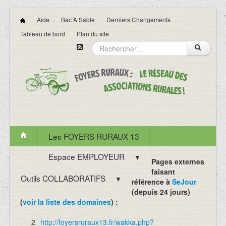
Aide
Bac A Sable
Derniers Changements
Tableau de bord
Plan du site
Les FOYERS RURAUX 13
Espace EMPLOYEUR
▼
Pages externes
faisant
Outils COLLABORATIFS
▼
référence à
SeJour
(depuis 24 jours)
(
voir la liste des domaines
) :
2
http://foyersruraux13.fr/wakka.php?