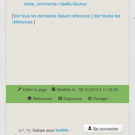
show_comments=1&wiki=SeJour
[
Voir tous les domaines faisant référence
|
Voir toutes les
références
]
Éditer la page
Modifiée le : 08.10.2012 à 11:25:56
Références
Diaporama
Partager
Se connecter
(>^_^)> Galope sous
YesWiki
-