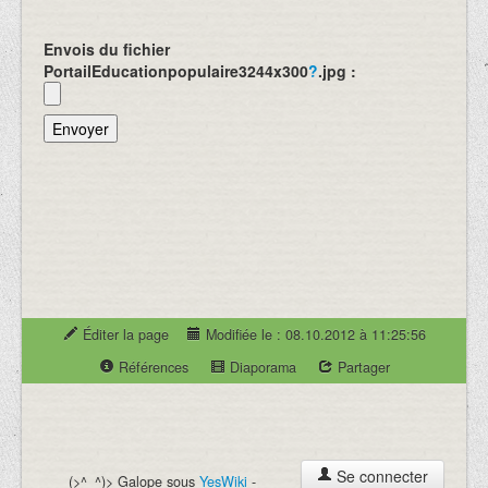
Envois du fichier
PortailEducationpopulaire3244x300
?
.jpg :
Éditer la page
Modifiée le : 08.10.2012 à 11:25:56
Références
Diaporama
Partager
Se connecter
(>^_^)> Galope sous
YesWiki
-