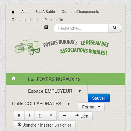
Aide
Bac A Sable
Derniers Changements
Tableau de bord
Plan du site
Les FOYERS RURAUX 13
Espace EMPLOYEUR
▼
Sauver
Outils COLLABORATIFS
▼
Format
Lien
B
I
U
S
Joindre / Insérer un fichier