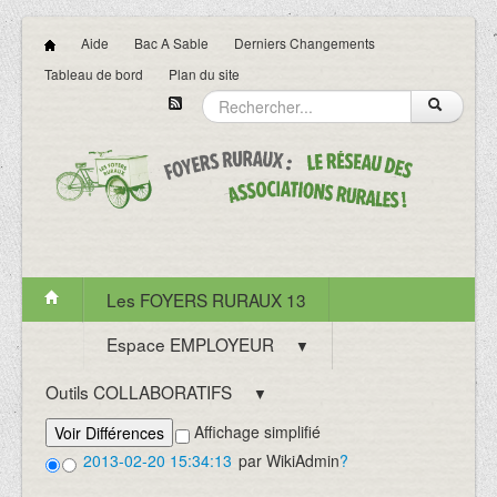
Aide
Bac A Sable
Derniers Changements
Tableau de bord
Plan du site
Les FOYERS RURAUX 13
Espace EMPLOYEUR
▼
Outils COLLABORATIFS
▼
Affichage simplifié
2013-02-20 15:34:13
par
WikiAdmin
?