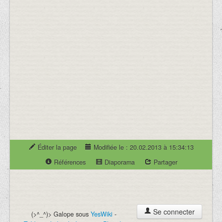
Éditer la page
Modifiée le : 20.02.2013 à 15:34:13
Références
Diaporama
Partager
Se connecter
(>^_^)> Galope sous
YesWiki
-