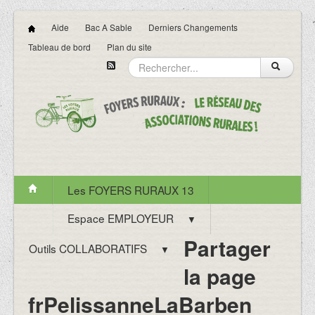
Aide
Bac A Sable
Derniers Changements
Tableau de bord
Plan du site
Les FOYERS RURAUX 13
Espace EMPLOYEUR
▼
Partager
Outils COLLABORATIFS
▼
la page
frPelissanneLaBarben