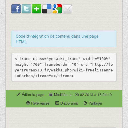
Code d'intégration de contenu dans une page
HTML
<iframe class="yeswiki_frame" width="100%" 
height="700" frameborder="0" src="http://fo
yersruraux13.fr/wakka.php?wiki=frPelissanne
Éditer la page
Modifiée le : 20.02.2013 à 15:24:19
Références
Diaporama
Partager