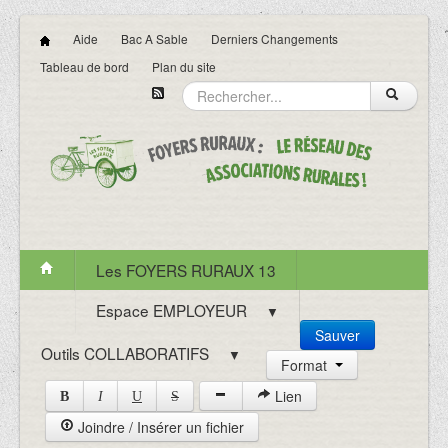
Aide
Bac A Sable
Derniers Changements
Tableau de bord
Plan du site
Les FOYERS RURAUX 13
Espace EMPLOYEUR
▼
Sauver
Outils COLLABORATIFS
▼
Format
Lien
B
I
U
S
Joindre / Insérer un fichier