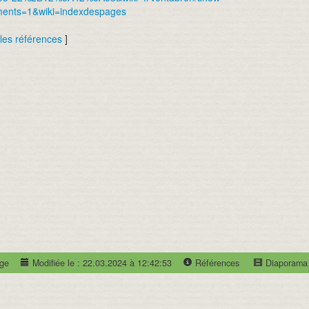
mments=1&wiki=indexdespages
 les références
]
age
Modifiée le : 22.03.2024 à 12:42:53
Références
Diaporama