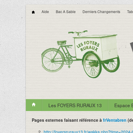
Aide
Bac A Sable
Derniers Changements
Tab
Les FOYERS RURAUX 13
Espace
Pages externes faisant référence à
frVentabren
(de
2
http://foyersruraux13.fr/wakka.php?time=20