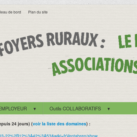
leau de bord
Plan du site
 EMPLOYEUR
Outils COLLABORATIFS
▼
▼
puis 24 jours) (
voir la liste des domaines
) :
24-03-22%2B12%3A42%3A53&wiki=frVentabren/show