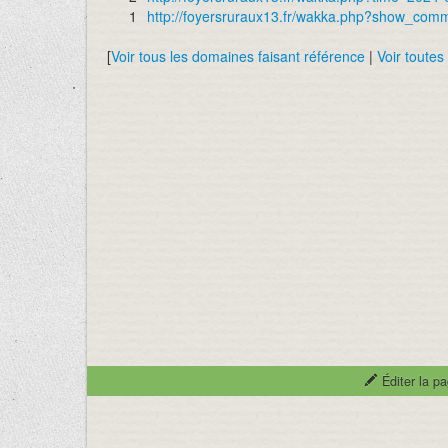
1
http://foyersruraux13.fr/wakka.php?show_co
[
Voir tous les domaines faisant référence
|
Voir toutes
Éditer la p